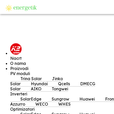
Nacrt
O nama
Proizvodi
PV moduli
Trina Solar
Jinko
Solar
Hyundai
Qcells
DMECG
Solar
AIKO
Tongwei
Inverteri
SolarEdge
Sungrow
Huawei
Fron
Azzurro
WECO
WHES
Optimizatori