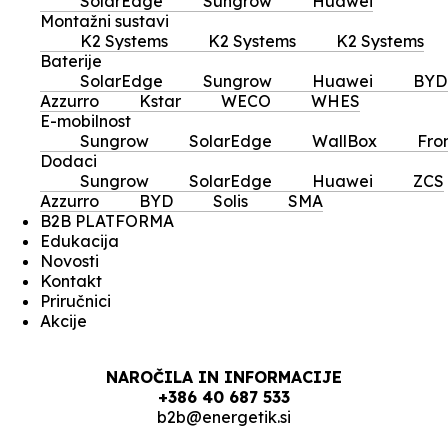
SolarEdge
Sungrow
Huawei
Montažni sustavi
K2 Systems
K2 Systems
K2 Systems
Baterije
SolarEdge
Sungrow
Huawei
BYD
Azzurro
Kstar
WECO
WHES
E-mobilnost
Sungrow
SolarEdge
WallBox
Fro
Dodaci
Sungrow
SolarEdge
Huawei
ZCS
Azzurro
BYD
Solis
SMA
B2B PLATFORMA
Edukacija
Novosti
Kontakt
Priručnici
Akcije
NAROČILA IN INFORMACIJE
+386 40 687 533
b2b@energetik.si