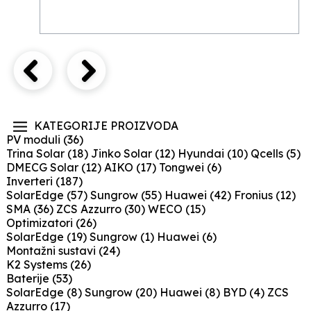
KATEGORIJE PROIZVODA
PV moduli
(36)
Trina Solar
(18)
Jinko Solar
(12)
Hyundai
(10)
Qcells
(5)
DMECG Solar
(12)
AIKO
(17)
Tongwei
(6)
Inverteri
(187)
SolarEdge
(57)
Sungrow
(55)
Huawei
(42)
Fronius
(12)
SMA
(36)
ZCS Azzurro
(30)
WECO
(15)
Optimizatori
(26)
SolarEdge
(19)
Sungrow
(1)
Huawei
(6)
Montažni sustavi
(24)
K2 Systems
(26)
Baterije
(53)
SolarEdge
(8)
Sungrow
(20)
Huawei
(8)
BYD
(4)
ZCS
Azzurro
(17)