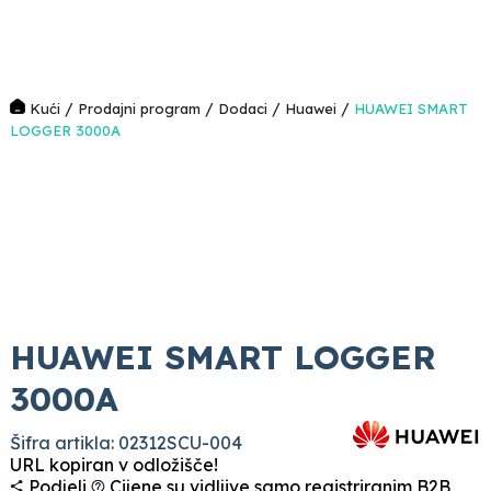
/
/
/
/
Kući
Prodajni program
Dodaci
Huawei
HUAWEI SMART
LOGGER 3000A
HUAWEI SMART LOGGER
3000A
Šifra artikla: 02312SCU-004
URL kopiran v odložišče!
Podjeli
Cijene su vidljive samo registriranim B2B