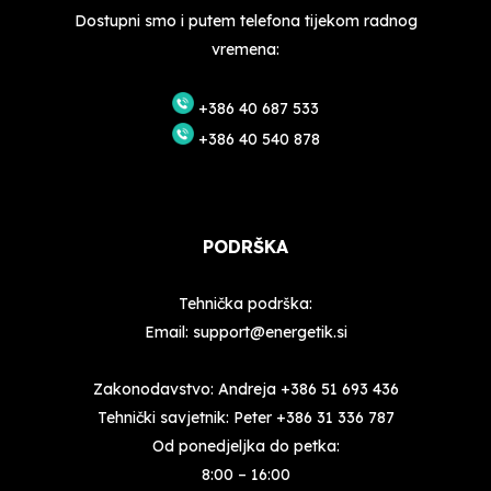
Dostupni smo i putem telefona tijekom radnog
vremena:
+386 40 687 533
+386 40 540 878
PODRŠKA
Tehnička podrška:
Email:
support@energetik.si
Zakonodavstvo: Andreja
+386 51 693 436
Tehnički savjetnik: Peter
+386 31 336 787
Od ponedjeljka do petka:
8:00 – 16:00