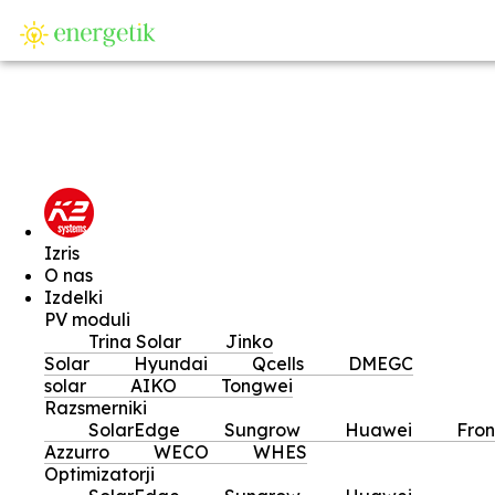
SI
Izris
O nas
Izdelki
PV moduli
Trina Solar
Jinko
Solar
Hyundai
Qcells
DMEGC
solar
AIKO
Tongwei
Razsmerniki
SolarEdge
Sungrow
Huawei
Fron
Azzurro
WECO
WHES
Optimizatorji