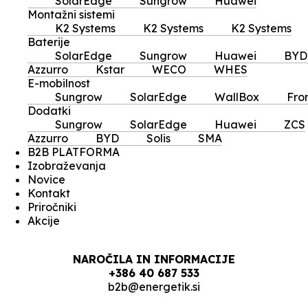
SolarEdge
Sungrow
Huawei
Montažni sistemi
K2 Systems
K2 Systems
K2 Systems
Baterije
SolarEdge
Sungrow
Huawei
BYD
Azzurro
Kstar
WECO
WHES
E-mobilnost
Sungrow
SolarEdge
WallBox
Fro
Dodatki
Sungrow
SolarEdge
Huawei
ZCS
Azzurro
BYD
Solis
SMA
B2B PLATFORMA
Izobraževanja
Novice
Kontakt
Priročniki
Akcije
NAROČILA IN INFORMACIJE
+386 40 687 533
b2b@energetik.si