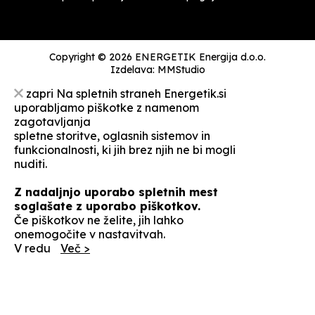
Copyright © 2026 ENERGETIK Energija d.o.o.
Izdelava:
MMStudio
zapri
Na spletnih straneh Energetik.si
uporabljamo piškotke z namenom
zagotavljanja
spletne storitve, oglasnih sistemov in
funkcionalnosti, ki jih brez njih ne bi mogli
nuditi.
Z nadaljnjo uporabo spletnih mest
soglašate z uporabo piškotkov.
Če piškotkov ne želite, jih lahko
onemogočite v nastavitvah.
V redu
Več >