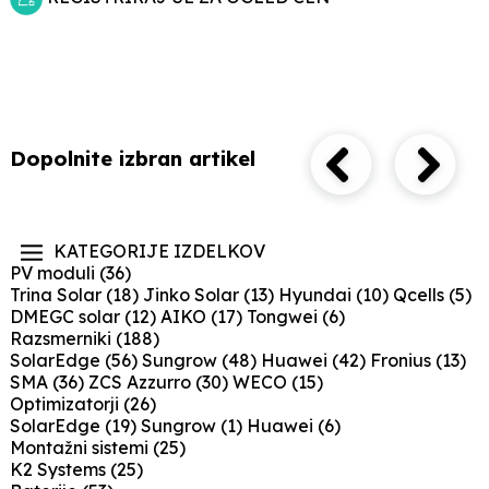
Dopolnite izbran artikel
KATEGORIJE IZDELKOV
PV moduli
(36)
Trina Solar
(18)
Jinko Solar
(13)
Hyundai
(10)
Qcells
(5)
DMEGC solar
(12)
AIKO
(17)
Tongwei
(6)
Razsmerniki
(188)
SolarEdge
(56)
Sungrow
(48)
Huawei
(42)
Fronius
(13)
SMA
(36)
ZCS Azzurro
(30)
WECO
(15)
Optimizatorji
(26)
SolarEdge
(19)
Sungrow
(1)
Huawei
(6)
Montažni sistemi
(25)
K2 Systems
(25)