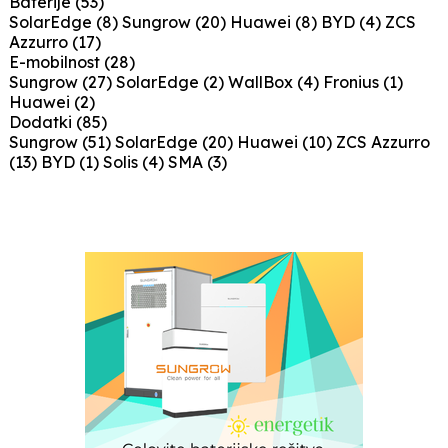
Baterije
(53)
SolarEdge
(8)
Sungrow
(20)
Huawei
(8)
BYD
(4)
ZCS
Azzurro
(17)
E-mobilnost
(28)
Sungrow
(27)
SolarEdge
(2)
WallBox
(4)
Fronius
(1)
Huawei
(2)
Dodatki
(85)
Sungrow
(51)
SolarEdge
(20)
Huawei
(10)
ZCS Azzurro
(13)
BYD
(1)
Solis
(4)
SMA
(3)