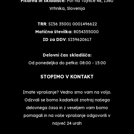
Pisarna in skladišče:
Pot na Tojnice 48, 1360
Vrhnika, Slovenija
TRR
: SI56 35001 0001496622
Matična številka:
8054355000
ID za DDV
: SI59620617
Delovni čas skladišča:
Od ponedeljka do petka: 08:00 - 15:00
STOPIMO V KONTAKT
Imate vprašanje? Vedno smo vam na voljo.
Odzvali se bomo kadarkoli znotraj našega
delovnega časa in z veseljem vam bomo
pomagali in na vaše vprašanje odgovorili v
največ 24 urah