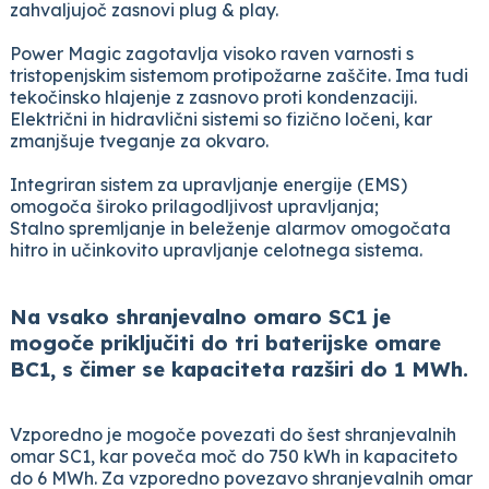
zahvaljujoč zasnovi plug & play.
Power Magic zagotavlja visoko raven varnosti s
tristopenjskim sistemom protipožarne zaščite. Ima tudi
tekočinsko hlajenje z zasnovo proti kondenzaciji.
Električni in hidravlični sistemi so fizično ločeni, kar
zmanjšuje tveganje za okvaro.
Integriran sistem za upravljanje energije (EMS)
omogoča široko prilagodljivost upravljanja;
Stalno spremljanje in beleženje alarmov omogočata
hitro in učinkovito upravljanje celotnega sistema.
Na vsako shranjevalno omaro SC1 je
mogoče priključiti do tri baterijske omare
BC1, s čimer se kapaciteta razširi do 1 MWh.
Vzporedno je mogoče povezati do šest shranjevalnih
omar SC1, kar poveča moč do 750 kWh in kapaciteto
do 6 MWh. Za vzporedno povezavo shranjevalnih omar