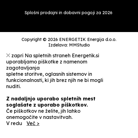
Splošni prodajni in dobavni pogoji za 2026
Copyright © 2026 ENERGETIK Energija d.o.o.
Izdelava:
MMStudio
zapri
Na spletnih straneh Energetik.si
uporabljamo piškotke z namenom
zagotavljanja
spletne storitve, oglasnih sistemov in
funkcionalnosti, ki jih brez njih ne bi mogli
nuditi.
Z nadaljnjo uporabo spletnih mest
soglašate z uporabo piškotkov.
Če piškotkov ne želite, jih lahko
onemogočite v nastavitvah.
V redu
Več >