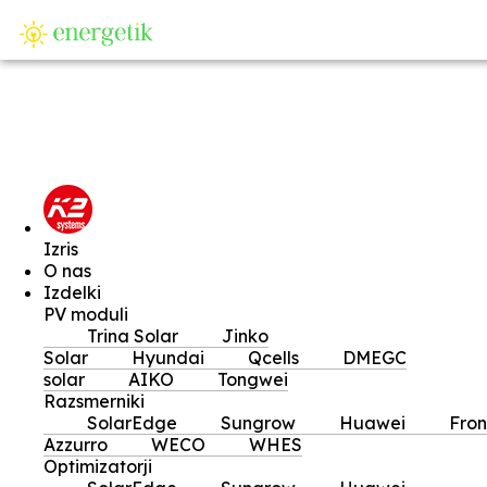
SI
Izris
O nas
Izdelki
PV moduli
Trina Solar
Jinko
Solar
Hyundai
Qcells
DMEGC
solar
AIKO
Tongwei
Razsmerniki
SolarEdge
Sungrow
Huawei
Fron
Azzurro
WECO
WHES
Optimizatorji