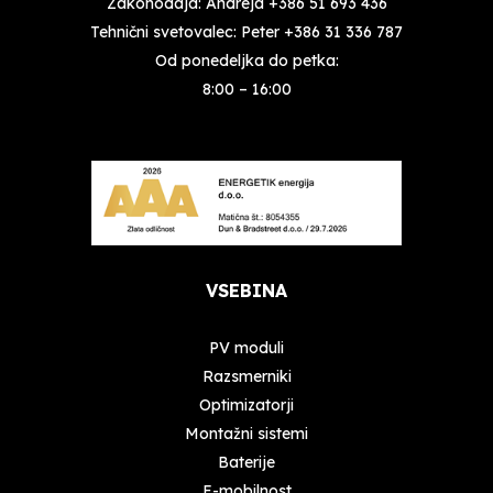
Zakonodaja: Andreja
+386 51 693 436
Tehnični svetovalec: Peter
+386 31 336 787
Od ponedeljka do petka:
8:00 – 16:00
VSEBINA
PV moduli
Razsmerniki
Optimizatorji
Montažni sistemi
Baterije
E-mobilnost