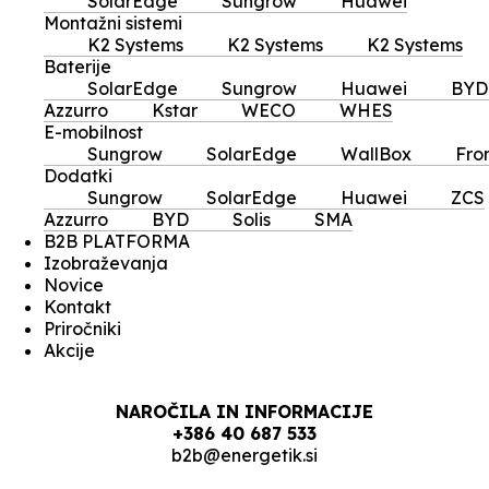
SolarEdge
Sungrow
Huawei
Montažni sistemi
K2 Systems
K2 Systems
K2 Systems
Baterije
SolarEdge
Sungrow
Huawei
BYD
Azzurro
Kstar
WECO
WHES
E-mobilnost
Sungrow
SolarEdge
WallBox
Fro
Dodatki
Sungrow
SolarEdge
Huawei
ZCS
Azzurro
BYD
Solis
SMA
B2B PLATFORMA
Izobraževanja
Novice
Kontakt
Priročniki
Akcije
NAROČILA IN INFORMACIJE
+386 40 687 533
b2b@energetik.si