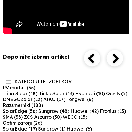
Dopolnite izbran artikel
KATEGORIJE IZDELKOV
PV moduli
(36)
Trina Solar
(18)
Jinko Solar
(13)
Hyundai
(10)
Qcells
(5)
DMEGC solar
(12)
AIKO
(17)
Tongwei
(6)
Razsmerniki
(188)
SolarEdge
(56)
Sungrow
(48)
Huawei
(42)
Fronius
(13)
SMA
(36)
ZCS Azzurro
(30)
WECO
(15)
Optimizatorji
(26)
SolarEdge
(19)
Sungrow
(1)
Huawei
(6)