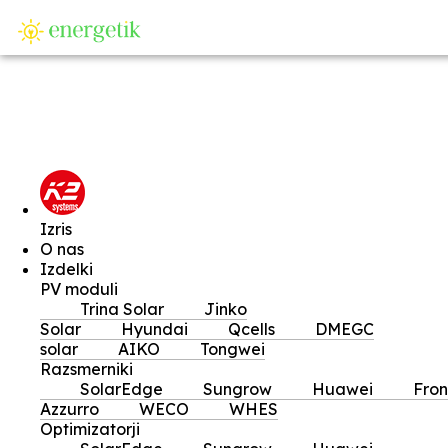
SI
Izris
O nas
Izdelki
PV moduli
Trina Solar
Jinko
Solar
Hyundai
Qcells
DMEGC
solar
AIKO
Tongwei
Razsmerniki
SolarEdge
Sungrow
Huawei
Fron
Azzurro
WECO
WHES
Optimizatorji