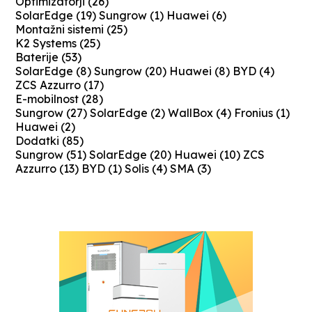
Optimizatorji
(26)
SolarEdge
(19)
Sungrow
(1)
Huawei
(6)
Montažni sistemi
(25)
K2 Systems
(25)
Baterije
(53)
SolarEdge
(8)
Sungrow
(20)
Huawei
(8)
BYD
(4)
ZCS Azzurro
(17)
E-mobilnost
(28)
Sungrow
(27)
SolarEdge
(2)
WallBox
(4)
Fronius
(1)
Huawei
(2)
Dodatki
(85)
Sungrow
(51)
SolarEdge
(20)
Huawei
(10)
ZCS
Azzurro
(13)
BYD
(1)
Solis
(4)
SMA
(3)