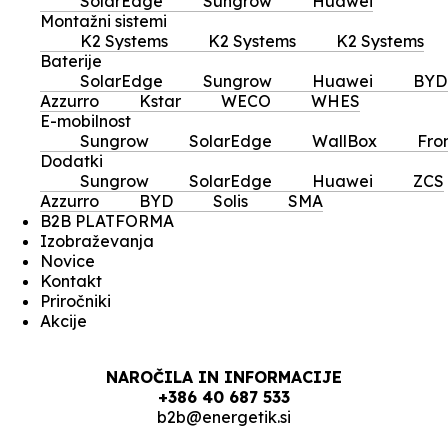
SolarEdge
Sungrow
Huawei
Montažni sistemi
K2 Systems
K2 Systems
K2 Systems
Baterije
SolarEdge
Sungrow
Huawei
BYD
Azzurro
Kstar
WECO
WHES
E-mobilnost
Sungrow
SolarEdge
WallBox
Fro
Dodatki
Sungrow
SolarEdge
Huawei
ZCS
Azzurro
BYD
Solis
SMA
B2B PLATFORMA
Izobraževanja
Novice
Kontakt
Priročniki
Akcije
NAROČILA IN INFORMACIJE
+386 40 687 533
b2b@energetik.si