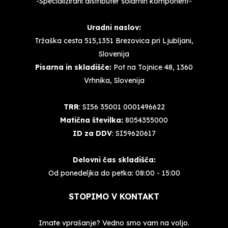
-Specializirani distributer solarnih komponent-
Uradni naslov:
Tržaška cesta 515,1351 Brezovica pri Ljubljani,
Slovenija
Pisarna in skladišče:
Pot na Tojnice 48, 1360
Vrhnika, Slovenija
TRR
: SI56 35001 0001496622
Matična številka:
8054355000
ID za DDV
: SI59620617
Delovni čas skladišča:
Od ponedeljka do petka: 08:00 - 15:00
STOPIMO V KONTAKT
Imate vprašanje? Vedno smo vam na voljo.