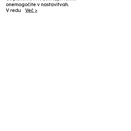
onemogočite v nastavitvah.
V redu
Več >