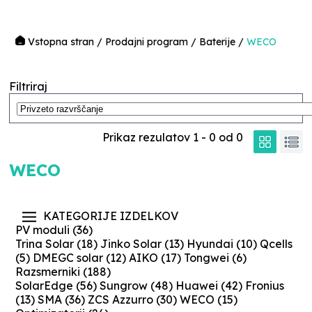
Vstopna stran
/
Prodajni program
/
Baterije
/
WECO
Filtriraj
Prikaz rezulatov
1
-
0
od
0
WECO
KATEGORIJE IZDELKOV
PV moduli
(36)
Trina Solar
(18)
Jinko Solar
(13)
Hyundai
(10)
Qcells
(5)
DMEGC solar
(12)
AIKO
(17)
Tongwei
(6)
Razsmerniki
(188)
SolarEdge
(56)
Sungrow
(48)
Huawei
(42)
Fronius
(13)
SMA
(36)
ZCS Azzurro
(30)
WECO
(15)