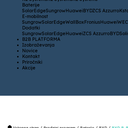
Baterije
Baterije
SolarEdge
Sungrow
Huawei
BYD
ZCS Azzurro
Kstar
WE
SolarEdge
Sungrow
Huawei
BYD
ZCS Azzurro
Kst
E-mobilnost
E-mobilnost
Sungrow
SolarEdge
WallBox
Fronius
Huawei
WECO
Sungrow
SolarEdge
WallBox
Fronius
Huawei
WE
Dodatki
Dodatki
Sungrow
SolarEdge
Huawei
ZCS Azzurro
BYD
Solis
SM
Sungrow
SolarEdge
Huawei
ZCS Azzurro
BYD
Soli
B2B PLATFORMA
B2B PLATFORMA
Izobraževanja
Izobraževanja
Novice
Novice
Kontakt
Kontakt
Priročniki
Priročniki
Akcije
Akcije
/
/
/
/
Vstopna stran
Prodajni program
Baterije
BYD
BYD B-B