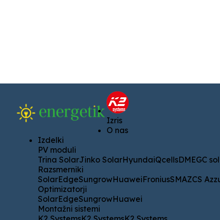
Izris
Izris
O nas
O nas
Izdelki
Izdelki
PV moduli
PV moduli
Trina Solar
Jinko Solar
Hyundai
Qcells
DMEGC solar
AI
Trina Solar
Jinko Solar
Hyundai
Qcells
DMEGC sol
Razsmerniki
Razsmerniki
SolarEdge
Sungrow
Huawei
Fronius
SMA
ZCS Azzurro
SolarEdge
Sungrow
Huawei
Fronius
SMA
ZCS Azz
Optimizatorji
Optimizatorji
SolarEdge
Sungrow
Huawei
SolarEdge
Sungrow
Huawei
Montažni sistemi
Montažni sistemi
K2 Systems
K2 Systems
K2 Systems
K2 Systems
K2 Systems
K2 Systems