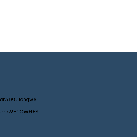
KO
Tongwei
ar
AIKO
Tongwei
WECO
WHES
urro
WECO
WHES