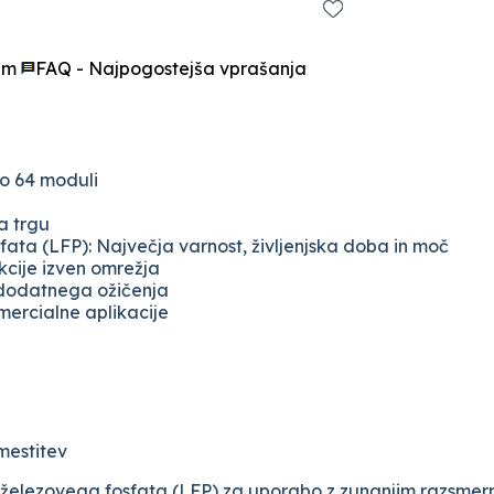
am
FAQ - Najpogostejša vprašanja
o 64 moduli
na trgu
sfata (LFP): Največja varnost, življenjska doba in moč
kcije izven omrežja
 dodatnega ožičenja
ercialne aplikacije
mestitev
ga železovega fosfata (LFP) za uporabo z zunanjim razsm