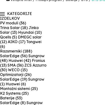
KATEGORIJE
IZDELKOV
PV moduli
(36)
Trina Solar
(18)
Jinko
Solar
(13)
Hyundai
(10)
Qcells
(5)
DMEGC solar
(12)
AIKO
(17)
Tongwei
(6)
Razsmerniki
(188)
SolarEdge
(56)
Sungrow
(48)
Huawei
(42)
Fronius
(13)
SMA
(36)
ZCS Azzurro
(30)
WECO
(15)
Optimizatorji
(26)
SolarEdge
(19)
Sungrow
(1)
Huawei
(6)
Montažni sistemi
(25)
K2 Systems
(25)
Baterije
(53)
SolarEdge
(8)
Sungrow