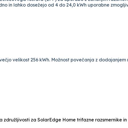
edno in lahko dosežejo od 4 do 24,0 kWh uporabne zmogljiv
jvečjo velikost 256 kWh. Možnost povečanja z dodajanjem 
a združljivosti za SolarEdge Home trifazne razsmernike in 