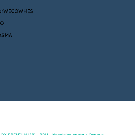
CO
WHES
ar
WECO
WHES
CO
A
s
SMA
NAROČILA IN INFORMACIJE
+386 40 687 533
b2b@energetik.si
OX PREMIUM LVS - PDU - Napajalna enota + Osnova