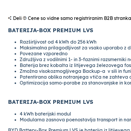
Deli
Cene so vidne samo registriranim B2B strank
BATERIJA-BOX PREMIUM LVS
Razširljivost od 4 kWh do 256 kWh
Maksimalna prilagodljivost za vsako uporabo z d
Povezane vzporedno
Združljiva z vodilnimi 1- in 3-faznimi razsmerniki 
Baterija brez kobalta iz litijevega železovega fo
Zmožna visokozmogljivega Backup-a v sili in fun
Patentirana oblika notranjega vtiča ne zahteva
Optimizacija samo-porabe za stanovanjske in kom
BATERIJA-BOX PREMIUM LVS
4 kWh baterijski modul
Modularna zasnova poenostavlja transport in na
BYD Battery-Box Premium LVS je baterija iz litijeve